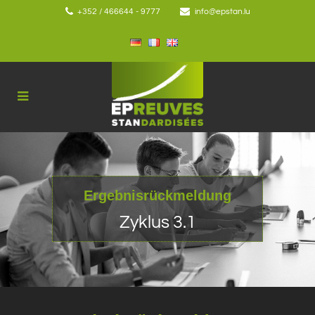
+352 / 466644 - 9777
info@epstan.lu
Ergebnisrückmeldung
Zyklus 3.1