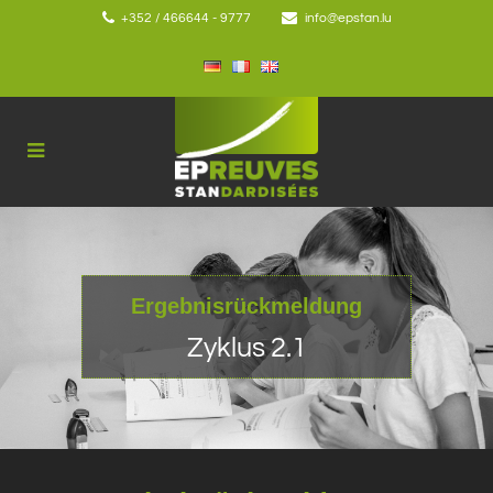
+352 / 466644 - 9777
info@epstan.lu
Ergebnisrückmeldung
Zyklus 2.1