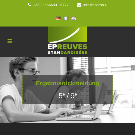
+352 / 466644 - 9777
info@epstan.lu
Ergebnisrückmeldung
5
/ 9
e
e