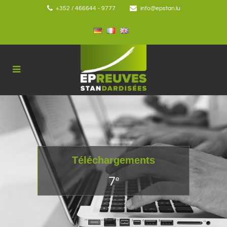
+352 / 466644 - 9777
info@epstan.lu
Téléchargements
7
e